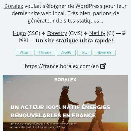
Boralex
voulait s’éloigner de WordPress pour leur
dernier site web local. Très bien, parlons de
générateur de sites statiques…
Hugo
(SSG) ➕
Forestry
(CMS) ➕
Netlify
(CI) —🥁
🥁🥁—
Un site statique ultra rapide!
hugo
forestry
netlify
ssg
jamstack
https://france.boralex.com/en