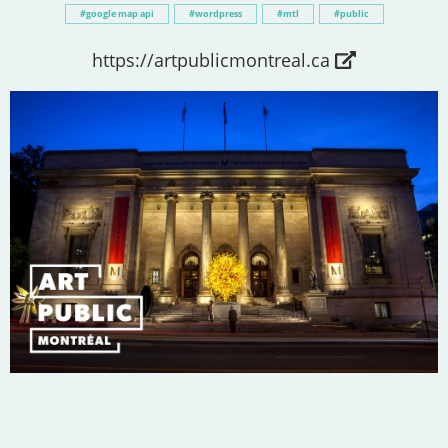
google map api
wordpress
mtl
public
https://artpublicmontreal.ca