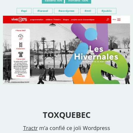
backend: 95%
frontend: 100%
api
laravel
wordpress
mtl
public
TOXQUEBEC
Tractr
m’a confié ce joli Wordpress