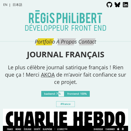
EN
日本語
DÉVELOPPEUR FRONT END
Portfolio
À Propos
Contact
JOURNAL FRANÇAIS
Le plus célèbre journal satirique français ! Rien
que ça ! Merci
AKOA
de m’avoir fait confiance sur
ce projet.
backend: 75%
frontend: 100%
france